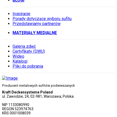
BLOGI
Inspiracje
Porady dotyczące wyboru sufitu
Przedstawiamy partnerów
MATERIAŁY MEDIALNE
Galeria zdjęć
Certyfikaty (DWU)
Wideo
Katalogi
Pliki do pobrania
Producent metalowych sufitów podwieszanych
Kraft Deckensysteme Poland
ul. Zawodzie, 24, 02-981, Warszawa, Polska
NIP 1133080990
REGON 523974763
KRS 0001008039.