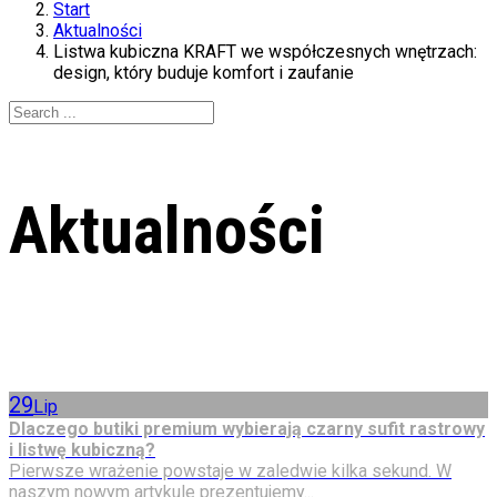
Start
Aktualności
Listwa kubiczna KRAFT we współczesnych wnętrzach:
design, który buduje komfort i zaufanie
Aktualności
29
Lip
Dlaczego butiki premium wybierają czarny sufit rastrowy
i listwę kubiczną?
Pierwsze wrażenie powstaje w zaledwie kilka sekund. W
naszym nowym artykule prezentujemy...