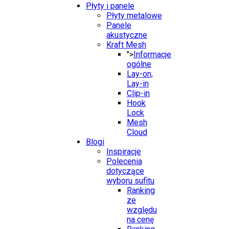
Płyty i panele
Płyty metalowe
Panele
akustyczne
Kraft Mesh
">
Informacje
ogólne
Lay-on,
Lay-in
Clip-in
Hook
Lock
Mesh
Cloud
Blogi
Inspiracje
Polecenia
dotyczące
wyboru sufitu
Ranking
ze
względu
na cenę