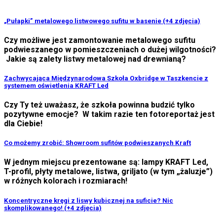
„Pułapki” metalowego listwowego sufitu w basenie (+4 zdjęcia)
Czy możliwe jest zamontowanie metalowego sufitu
podwieszanego w pomieszczeniach o dużej wilgotności?
Jakie są zalety listwy metalowej nad drewnianą?
Zachwycająca Międzynarodowa Szkoła Oxbridge w Taszkencie z
systemem oświetlenia KRAFT Led
Czy Ty też uważasz, że szkoła powinna budzić tylko
pozytywne emocje? W takim razie ten fotoreportaż jest
dla Ciebie!
Co możemy zrobić: Showroom sufitów podwieszanych Kraft
W jednym miejscu prezentowane są: lampy KRAFT Led,
T-profil, płyty metalowe, listwa, griljato (w tym „żaluzje”)
w różnych kolorach i rozmiarach!
Koncentryczne kręgi z liswy kubicznej na suficie? Nic
skomplikowanego! (+4 zdjęcia)