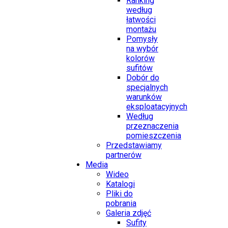
Ranking
według
łatwości
montażu
Pomysły
na wybór
kolorów
sufitów
Dobór do
specjalnych
warunków
eksploatacyjnych
Według
przeznaczenia
pomieszczenia
Przedstawiamy
partnerów
Media
Wideo
Katalogi
Pliki do
pobrania
Galeria zdjęć
Sufity