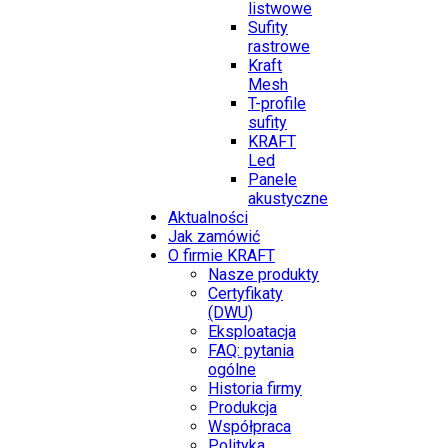
listwowe
Sufity
rastrowe
Kraft
Mesh
T-profile
sufity
KRAFT
Led
Panele
akustyczne
Aktualności
Jak zamówić
O firmie KRAFT
Nasze produkty
Certyfikaty
(DWU)
Eksploatacja
FAQ: pytania
ogólne
Historia firmy
Produkcja
Współpraca
Polityka