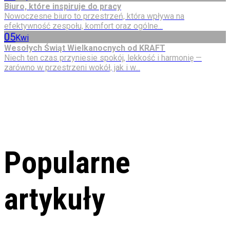
Biuro, które inspiruje do pracy
Nowoczesne biuro to przestrzeń, która wpływa na
efektywność zespołu, komfort oraz ogólne...
05
Kwi
Wesołych Świąt Wielkanocnych od KRAFT
Niech ten czas przyniesie spokój, lekkość i harmonię —
zarówno w przestrzeni wokół, jak i w...
Popularne
artykuły