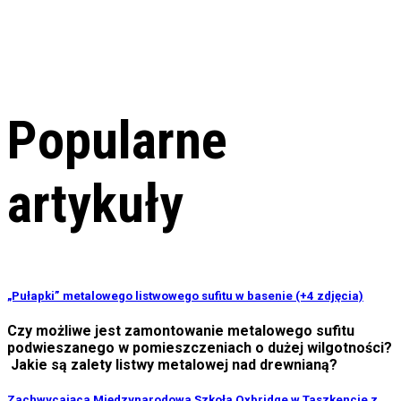
Popularne
artykuły
„Pułapki” metalowego listwowego sufitu w basenie (+4 zdjęcia)
Czy możliwe jest zamontowanie metalowego sufitu
podwieszanego w pomieszczeniach o dużej wilgotności?
Jakie są zalety listwy metalowej nad drewnianą?
Zachwycająca Międzynarodowa Szkoła Oxbridge w Taszkencie z