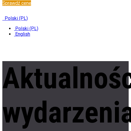
Sprawdź cenę
✆
+48 222 304 545
Polski (PL)
Polski (PL)
English
Aktualnośc
wydarzeni