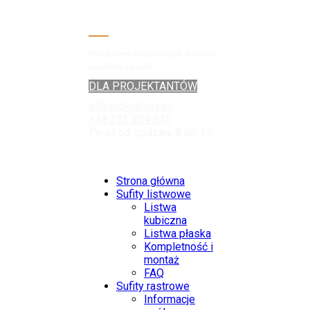
Producent metalowych sufitów
podwieszanych
DLA PROJEKTANTÓW
office@kraftds.pl
+48 222 304 545
Pn-pt od godziny 8 do 17
Strona główna
Sufity listwowe
Listwa
kubiczna
Listwa płaska
Kompletność i
montaż
FAQ
Sufity rastrowe
Informacje