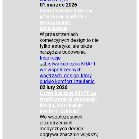
01 marzec 2026
Sufity listwowe KRAFT w
przestrzeni marketu z
wyposażeniem
łazienkowym
W przestrzeniach
komercyjnych design to nie
tylko estetyka, ale także
narzędzie budowania...
Inspiracje
02 luty 2026
Listwa kubiczna KRAFT we
współczesnych wnętrzach:
design, który buduje
komfort i zaufanie
We współczesnych
przestrzeniach
medycznych design
odgrywa znacznie większą