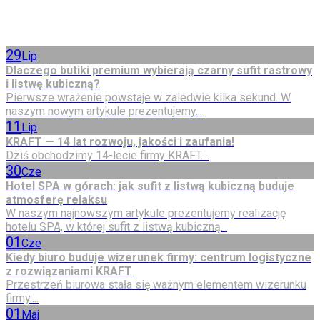
29
Lip
Dlaczego butiki premium wybierają czarny sufit rastrowy
i listwę kubiczną?
Pierwsze wrażenie powstaje w zaledwie kilka sekund. W
naszym nowym artykule prezentujemy...
11
Lip
KRAFT — 14 lat rozwoju, jakości i zaufania!
Dziś obchodzimy 14-lecie firmy KRAFT....
30
Cze
Hotel SPA w górach: jak sufit z listwą kubiczną buduje
atmosferę relaksu
W naszym najnowszym artykule prezentujemy realizację
hotelu SPA, w której sufit z listwą kubiczną...
01
Cze
Kiedy biuro buduje wizerunek firmy: centrum logistyczne
z rozwiązaniami KRAFT
Przestrzeń biurowa stała się ważnym elementem wizerunku
firmy....
01
Maj