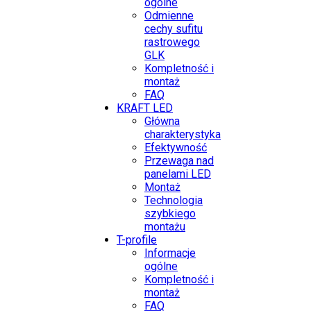
ogólne
Odmienne
cechy sufitu
rastrowego
GLK
Kompletność i
montaż
FAQ
KRAFT LED
Główna
charakterystyka
Efektywność
Przewaga nad
panelami LED
Montaż
Technologia
szybkiego
montażu
T-profile
Informacje
ogólne
Kompletność i
montaż
FAQ