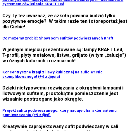
systemem oświetlenia KRAFT Led
Czy Ty też uważasz, że szkoła powinna budzić tylko
pozytywne emocje? W takim razie ten fotoreportaż jest
dla Ciebie!
Co możemy zrobić: Showroom sufitów podwieszanych Kraft
W jednym miejscu prezentowane są: lampy KRAFT Led,
T-profil, płyty metalowe, listwa, griljato (w tym „żaluzje”)
w różnych kolorach i rozmiarach!
Koncentryczne kręgi z liswy kubicznej na suficie? Nic
skomplikowanego! (+4 zdjęcia)
Dzięki nietypowemu rozwiązaniu z okrągłymi lampami i
listwowym sufitem, prostokątne pomieszczenie jest
wizualnie postrzegane jako okrągłe.
Projekt sufitu podwieszanego, który nadaje charakter całemu
pomieszczeniu (+9 zdjęć)
Kreatywnie zaprojektowany sufit podwieszany w sali