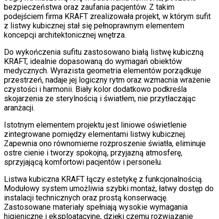
bezpieczeństwa oraz zaufania pacjentów. Z takim
podejściem firma KRAFT zrealizowała projekt, w którym sufit
z listwy kubicznej stał się pełnoprawnym elementem
koncepcji architektonicznej wnętrza.
Do wykończenia sufitu zastosowano białą listwę kubiczną
KRAFT, idealnie dopasowaną do wymagań obiektów
medycznych. Wyrazista geometria elementów porządkuje
przestrzeń, nadaje jej logiczny rytm oraz wzmacnia wrażenie
czystości i harmonii. Biały kolor dodatkowo podkreśla
skojarzenia ze sterylnością i światłem, nie przytłaczając
aranżacji.
Istotnym elementem projektu jest liniowe oświetlenie
zintegrowane pomiędzy elementami listwy kubicznej.
Zapewnia ono równomierne rozproszenie światła, eliminuje
ostre cienie i tworzy spokojną, przyjazną atmosferę,
sprzyjającą komfortowi pacjentów i personelu.
Listwa kubiczna KRAFT łączy estetykę z funkcjonalnością.
Modułowy system umożliwia szybki montaż, łatwy dostęp do
instalacji technicznych oraz prostą konserwację.
Zastosowane materiały spełniają wysokie wymagania
higieniczne i eksploatacyjne, dzięki czemu rozwiązanie