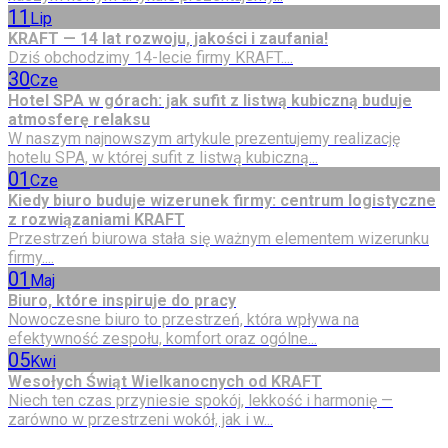
11
Lip
KRAFT — 14 lat rozwoju, jakości i zaufania!
Dziś obchodzimy 14-lecie firmy KRAFT....
30
Cze
Hotel SPA w górach: jak sufit z listwą kubiczną buduje
atmosferę relaksu
W naszym najnowszym artykule prezentujemy realizację
hotelu SPA, w której sufit z listwą kubiczną...
01
Cze
Kiedy biuro buduje wizerunek firmy: centrum logistyczne
z rozwiązaniami KRAFT
Przestrzeń biurowa stała się ważnym elementem wizerunku
firmy....
01
Maj
Biuro, które inspiruje do pracy
Nowoczesne biuro to przestrzeń, która wpływa na
efektywność zespołu, komfort oraz ogólne...
05
Kwi
Wesołych Świąt Wielkanocnych od KRAFT
Niech ten czas przyniesie spokój, lekkość i harmonię —
zarówno w przestrzeni wokół, jak i w...