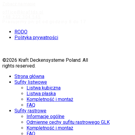
Zobacz na mapie
office@kraftds.pl
+48 222 304 545
Pracujemy pn-pt od godziny 8 do 17
RODO
Polityka prywatności
©2026 Kraft Deckensysteme Poland. All
rights reserved.
Strona główna
Sufity listwowe
Listwa kubiczna
Listwa płaska
Kompletność i montaż
FAQ
Sufity rastrowe
Informacje ogólne
Odmienne cechy sufitu rastrowego GLK
Kompletność i montaż
FAQ